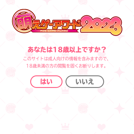
HOME
新作紹介
レビュー
インタ
あなたは18歳以上ですか？
ANZA GAMES
このサイトは成人向けの情報を含みますので、
18歳未満の方の閲覧を固くお断りします。
はい
いいえ
2022.05.8
ニュ
【GAME遊び放題
羊と真夏の花』な