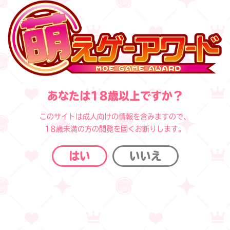
あなたは18歳以上ですか？
萌えゲーアワード2025 受賞タイトルを発表
このサイトは成人向けの情報を含みますので、
しました
18歳未満の方の閲覧を固くお断りします。
2026/05/21
はい
いいえ
萌えゲーアワード2025 受賞タイトルにつきまして、
大賞、ユーサー支持賞などすべての賞を発表させてい
ただきました。