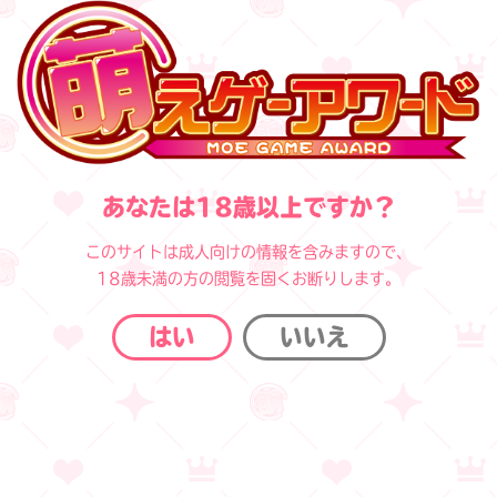
あなたは18歳以上ですか？
このサイトは成人向けの情報を含みますので、
18歳未満の方の閲覧を固くお断りします。
はい
いいえ
下級生リメイク
FG REMAKE