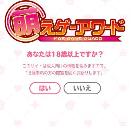
あなたは18歳以上ですか？
Nightmare×sistersΩ ～終末の
このサイトは成人向けの情報を含みますので、
18歳未満の方の閲覧を固くお断りします。
レクイエム～
はい
いいえ
ブランド：
Guilty Nightmare Project
発売日：
2025/03/28
価格：