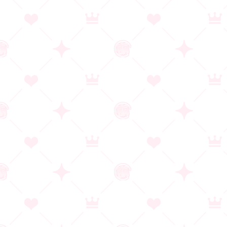
リンクについて
販売店舗用素材
プライバシーポリシー
メーカー・流通の皆様へ
著作権に関するお願い
掲載の作品情報については情報の精度向上に努めておりますが、作品名、価格、対応OS等、
情報が最新でない場合があります。
正確な情報に関しましては各ブランドからの公式情報をご確認ください。
また作品情報に関し、誤表記、ご指摘等ございましたら萌えゲーアワード実行委員会窓口ま
でお知らせください。
情報精度向上に皆様のご協力をお願い致します。
萌えゲーアワードは合同会社EXNOAの登録商標です